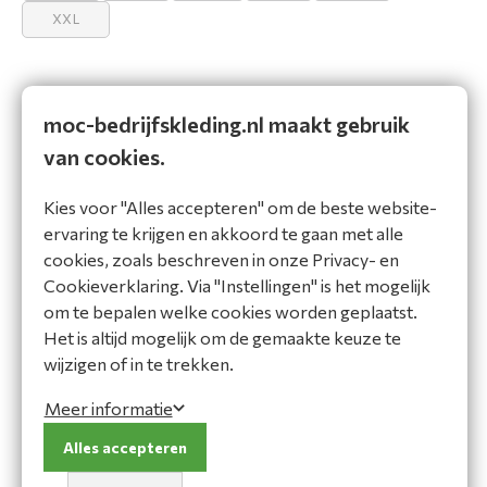
XXL
Bedrijfskleding op maat, voor elk beroep
moc-bedrijfskleding.nl maakt gebruik
Snelle levering en uitstekende service
van cookies.
Kwaliteit en comfort voor dagelijks gebruik
Kies voor "Alles accepteren" om de beste website-
ervaring te krijgen en akkoord te gaan met alle
cookies, zoals beschreven in onze Privacy- en
Omschrijving
Specificaties
Cookieverklaring. Via "Instellingen" is het mogelijk
Omschrijving
om te bepalen welke cookies worden geplaatst.
Het is altijd mogelijk om de gemaakte keuze te
D trui RF Regular fit, v-hals ·Doek: 50% Scheerwol 50%
wijzigen of in te trekken.
Acryl, 230 g/m² MAAT: XS - XXL
Meer informatie
Vraag het onze expert!
Alles accepteren
Heeft u een vraag of heeft u hulp nodig bij het maken