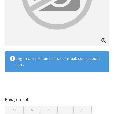
Log in
om prijzen te zien of
maak een account
aan
.
Kies je maat
XS
S
M
L
XL