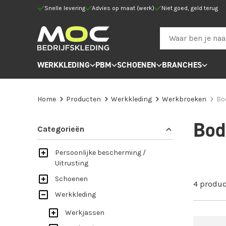
Snelle levering
Advies op maat (werk)
Niet goed, geld terug
WERKKLEDING
PBM
SCHOENEN
BRANCHES
Home
Producten
Werkkleding
Werkbroeken
Bo
Bod
Categorieën
Persoonlijke bescherming /
Uitrusting
Schoenen
4 produc
Werkkleding
Werkjassen