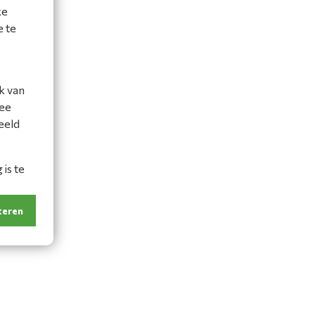
ke
e te
k van
mee
eeld
is te
teren