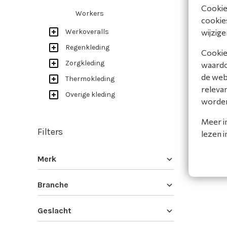
Cookiev
Workers
cookies
wijzige
Werkoveralls
Regenkleding
Cookies
Zorgkleding
waardoo
de web
Thermokleding
releva
Overige kleding
worde
Meer i
Filters
lezen 
Merk
Branche
Geslacht