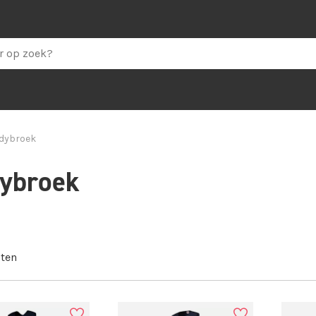
dybroek
ybroek
ten