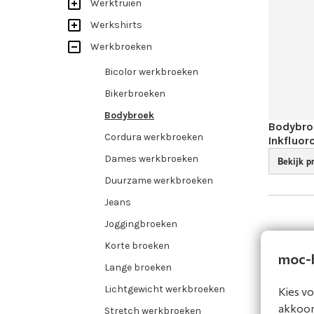
Werktruien
Werkshirts
Werkbroeken
Bicolor werkbroeken
Bikerbroeken
Bodybroek
Bodybroe
Cordura werkbroeken
Inkflu­or
Dames werkbroeken
Bekijk p
Duurzame werkbroeken
Jeans
Joggingbroeken
Korte broeken
moc-b
Lange broeken
Lichtgewicht werkbroeken
Kies vo
akkoord
Stretch werkbroeken