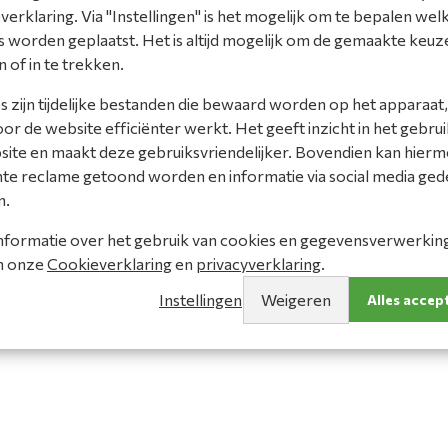
erklaring. Via "Instellingen" is het mogelijk om te bepalen wel
 worden geplaatst. Het is altijd mogelijk om de gemaakte keuz
n of in te trekken.
 zijn tijdelijke bestanden die bewaard worden op het apparaat,
r de website efficiënter werkt. Het geeft inzicht in het gebrui
site en maakt deze gebruiksvriendelijker. Bovendien kan hier
nte reclame getoond worden en informatie via social media ged
n.
nformatie over het gebruik van cookies en gegevensverwerking 
in onze
Cookieverklaring
en
privacyverklaring
.
Instellingen
Weigeren
Alles accep