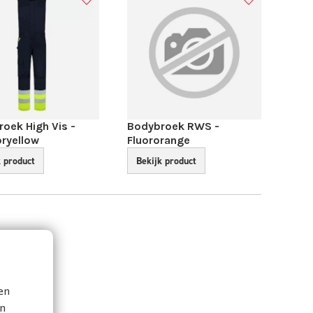
oek High Vis -
Bodybroek RWS -
o­ryellow
Fluororange
k product
Bekijk product
en
en