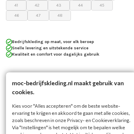
41
42
43
44
45
46
47
48
Bedrijfskleding op maat, voor elk beroep
Snelle levering en uitstekende service
Kwaliteit en comfort voor dagelijks gebruik
Omschrijving
Specificaties
moc-bedrijfskleding.nl maakt gebruik van
cookies.
Omschrijving
Kies voor "Alles accepteren" om de beste website-
Tactische lichtgewicht woestijnschoen met een
ervaring te krijgen en akkoord te gaan met alle cookies,
bovenwerk van leer en textiel en een volledige
zoals beschreven in onze Privacy- en Cookieverklaring.
kruisnetconstructie die bescherming biedt tegen
Via "Instellingen" is het mogelijk om te bepalen welke
binnendringend vuil en het comfort verbetert. Een