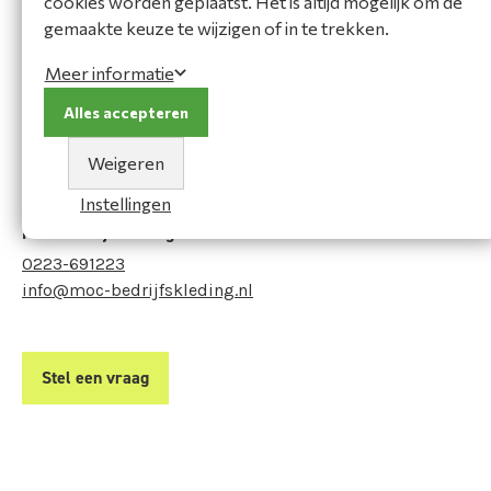
cookies worden geplaatst. Het is altijd mogelijk om de
composietplaat biedt de ultieme bescherming onder
gemaakte keuze te wijzigen of in te trekken.
de voet. Een hoogwaardige Michelin buitenzool zorgt
voor superieure grip en tractie, ongeacht het terrein.
Meer informatie
Alles accepteren
Vraag het onze expert!
Heeft u een vraag of heeft u hulp nodig bij het maken
Weigeren
van een keuze? Neem contact op met onze adviseur:
Instellingen
MOC Bedrijfskleding
0223-691223
info@moc-bedrijfskleding.nl
Stel een vraag