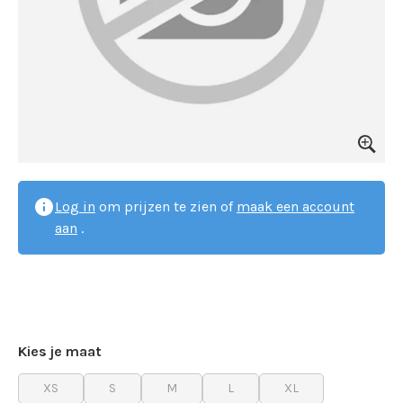
Log in
om prijzen te zien of
maak een account
aan
.
Kies je maat
XS
S
M
L
XL