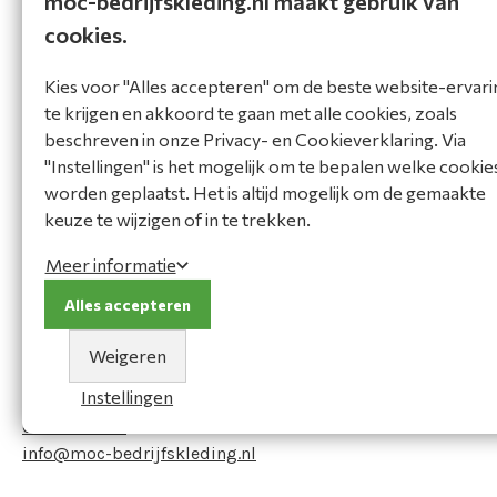
moc-bedrijfskleding.nl maakt gebruik van
gram. Het T-shirt is leverbaar in een brede maatrange en
dus ook in grote maten verkrijgbaar. De necktape en de
cookies.
stevige 4-laags ribboord zorgen voor een professionele
afwerking van de ronde hals. Bovendien zorgt dit voor
Kies voor "Alles accepteren" om de beste website-ervari
een lange levensduur van het T-shirt. Het T-shirt 190
te krijgen en akkoord te gaan met alle cookies, zoals
Gram is te verkrijgen in maar liefst 13 representatieve
beschreven in onze Privacy- en Cookieverklaring. Via
kleuren. De kleuren greymelange en antracitemelange
"Instellingen" is het mogelijk om te bepalen welke cookie
hebben een doeksamenstelling van 85% katoen en 15%
worden geplaatst. Het is altijd mogelijk om de gemaakte
viscose, omdat dit gemêleerde kleuren zijn.
keuze te wijzigen of in te trekken.
Meer informatie
Vraag het onze expert!
Alles accepteren
Heeft u een vraag of heeft u hulp nodig bij het maken
van een keuze? Neem contact op met onze adviseur:
Weigeren
MOC Bedrijfskleding
Instellingen
0223-691223
info@moc-bedrijfskleding.nl