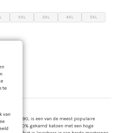
L
XXL
3XL
4XL
5XL
k
en
en
ke
e te
k van
d als de T190, is een van de meest populaire
mee
gemaakt van 100% gekamd katoen met een hoge
eeld
m. Het T-shirt is leverbaar in een brede maatrange