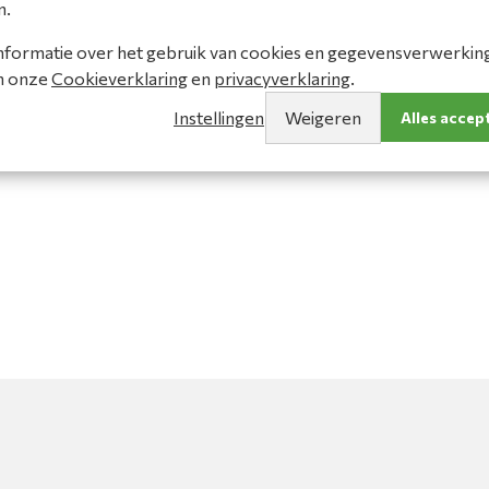
n.
en dus ook in grote maten verkrijgbaar. D
nformatie over het gebruik van cookies en gegevensverwerking 
voor een professionele afwerking van de r
in onze
Cookieverklaring
en
privacyverklaring
.
levensduur van het T-shirt. Het T-shirt 190 
representatieve kleuren. De kleuren grey
Instellingen
Weigeren
Alles accep
doeksamenstelling van 85% katoen en 15% 