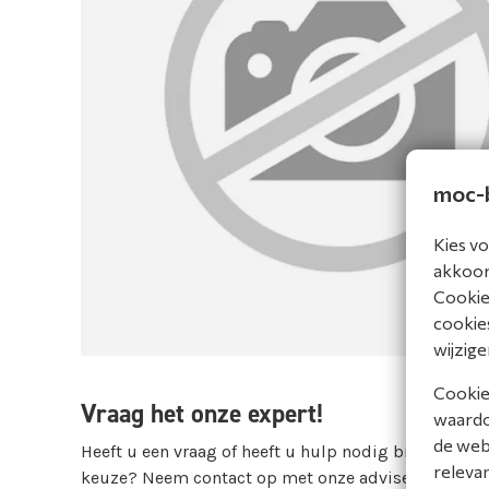
moc-b
Kies vo
akkoord
Cookiev
cookies
wijzige
Cookies
Vraag het onze expert!
waardoo
de web
Heeft u een vraag of heeft u hulp nodig bij het mak
releva
keuze? Neem contact op met onze adviseur: