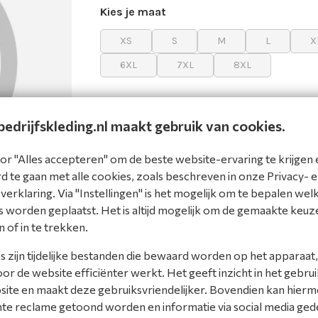
Kies je maat
XS
S
M
L
X
6XL
7XL
8XL
edrijfskleding.nl maakt gebruik van cookies.
Bedrijfskleding op maat, voor elk beroep
Snelle levering en uitstekende service
Kwaliteit en comfort voor dagelijks gebrui
or "Alles accepteren" om de beste website-ervaring te krijgen 
 te gaan met alle cookies, zoals beschreven in onze Privacy- 
erklaring. Via "Instellingen" is het mogelijk om te bepalen wel
 worden geplaatst. Het is altijd mogelijk om de gemaakte keuz
Omschrijving
Specificaties
n of in te trekken.
Omschrijving
 zijn tijdelijke bestanden die bewaard worden op het apparaat,
r de website efficiënter werkt. Het geeft inzicht in het gebrui
Het T-shirt 190 Gram (101002), beter beken
site en maakt deze gebruiksvriendelijker. Bovendien kan hier
en van een
Tricorp T-shirts. Dit Tricorp T-shirt is 
nte reclame getoond worden en informatie via social media ged
kwaliteit met een doekgewicht van 190 gra