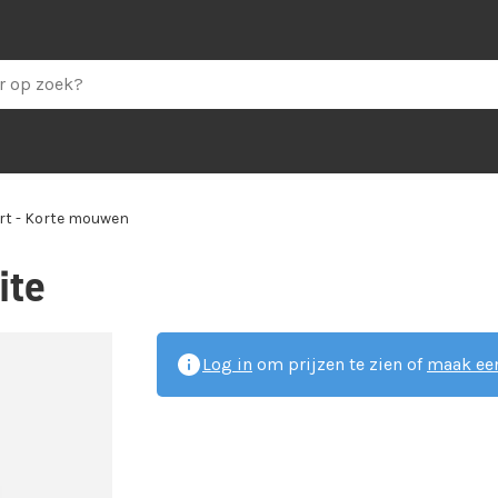
irt - Korte mouwen
ite
Log in
om prijzen te zien of
maak een