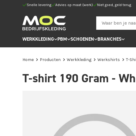
Snelle levering
Advies op maat (werk)
Niet goed, geld terug
WERKKLEDING
PBM
SCHOENEN
BRANCHES
Home
Producten
Werkkleding
Werkshirts
T-Sh
T-shirt 190 Gram - Wh