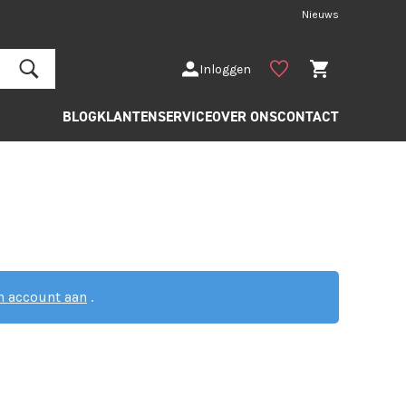
Nieuws
Inloggen
BLOG
KLANTENSERVICE
OVER ONS
CONTACT
 account aan
.