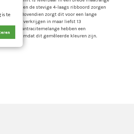
e necktape en de stevige 4-laags ribboord zorgen
is te
onde hals. Bovendien zorgt dit voor een lange
Gram is te verkrijgen in maar liefst 13
melange en antracitemelange hebben een
teren
viscose, omdat dit gemêleerde kleuren zijn.