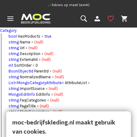
Advies op maat (werk)
Category
bool
HasProducts
=
true
string
Name
=
(null)
string
Url
=
(null)
string
Description
=
(null)
string
ExternalId
=
(null)
int
SortOrder
=
0
BsonObjectId
ParentId
=
(null)
string
NormalizedName
=
(null)
List
<
MongoCategoryAttribute
>
AttributeList
=
string
ImportSource
=
(null)
MongoEditInfo
EditInfo
=
(null)
string
FaqCategories
=
(null)
string
PageTitle
=
(null)
string
MetaDescription
=
(null)
string
SEOText
=
(null)
moc-bedrijfskleding.nl maakt gebruik
List
<
Image
>
Images
=
BsonObjectId
Id
=
(null)
van cookies.
DateTime
DateCreated
=
1-1-0001 00:00:00