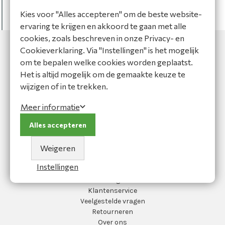
DateTime
DateModified
=
1-1-0001 00:00:00
Kies voor "Alles accepteren" om de beste website-
bool
IsVisible
=
false
ervaring te krijgen en akkoord te gaan met alle
bool
IsNewEntity
=
true
cookies, zoals beschreven in onze Privacy- en
Cookieverklaring. Via "Instellingen" is het mogelijk
om te bepalen welke cookies worden geplaatst.
Het is altijd mogelijk om de gemaakte keuze te
wijzigen of in te trekken.
MOC Bedrijfskleding
Meer informatie
Koperslagersweg 13
1786 RA Den Helder
Alles accepteren
0223-691223
info@moc-bedrijfskleding.nl
Weigeren
Hoofdmenu
Instellingen
Blog
Klantenservice
Veelgestelde vragen
Retourneren
Over ons