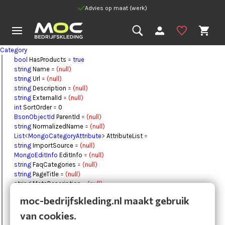
Advies op maat (werk)
Category
bool
HasProducts
=
true
string
Name
=
(null)
string
Url
=
(null)
string
Description
=
(null)
string
ExternalId
=
(null)
int
SortOrder
=
0
BsonObjectId
ParentId
=
(null)
string
NormalizedName
=
(null)
List
<
MongoCategoryAttribute
>
AttributeList
=
string
ImportSource
=
(null)
MongoEditInfo
EditInfo
=
(null)
string
FaqCategories
=
(null)
string
PageTitle
=
(null)
string
MetaDescription
=
(null)
string
SEOText
=
(null)
moc-bedrijfskleding.nl maakt gebruik
List
<
Image
>
Images
=
BsonObjectId
Id
=
(null)
van cookies.
DateTime
DateCreated
=
1-1-0001 00:00:00