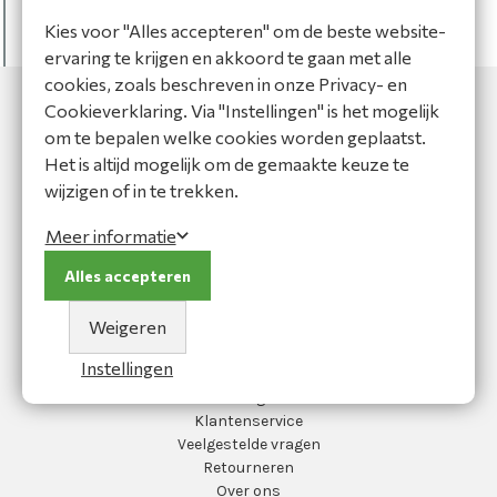
DateTime
DateModified
=
1-1-0001 00:00:00
Kies voor "Alles accepteren" om de beste website-
bool
IsVisible
=
false
ervaring te krijgen en akkoord te gaan met alle
bool
IsNewEntity
=
true
cookies, zoals beschreven in onze Privacy- en
Cookieverklaring. Via "Instellingen" is het mogelijk
om te bepalen welke cookies worden geplaatst.
Het is altijd mogelijk om de gemaakte keuze te
wijzigen of in te trekken.
MOC Bedrijfskleding
Meer informatie
Koperslagersweg 13
1786 RA Den Helder
Alles accepteren
0223-691223
info@moc-bedrijfskleding.nl
Weigeren
Hoofdmenu
Instellingen
Blog
Klantenservice
Veelgestelde vragen
Retourneren
Over ons