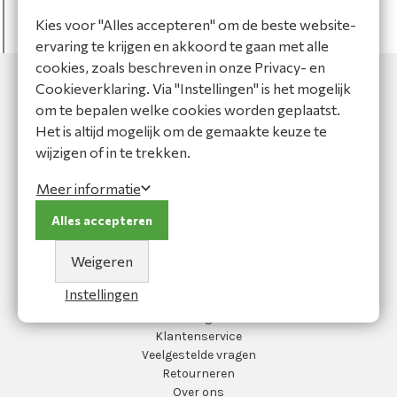
DateTime
DateModified
=
1-1-0001 00:00:00
Kies voor "Alles accepteren" om de beste website-
bool
IsVisible
=
false
ervaring te krijgen en akkoord te gaan met alle
bool
IsNewEntity
=
true
cookies, zoals beschreven in onze Privacy- en
Cookieverklaring. Via "Instellingen" is het mogelijk
om te bepalen welke cookies worden geplaatst.
Het is altijd mogelijk om de gemaakte keuze te
wijzigen of in te trekken.
MOC Bedrijfskleding
Meer informatie
Koperslagersweg 13
1786 RA Den Helder
Alles accepteren
0223-691223
info@moc-bedrijfskleding.nl
Weigeren
Hoofdmenu
Instellingen
Blog
Klantenservice
Veelgestelde vragen
Retourneren
Over ons