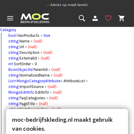
Advies op maat (werk)
Category
bool
HasProducts
=
true
string
Name
=
(null)
string
Url
=
(null)
string
Description
=
(null)
string
ExternalId
=
(null)
int
SortOrder
=
0
BsonObjectId
ParentId
=
(null)
string
NormalizedName
=
(null)
List
<
MongoCategoryAttribute
>
AttributeList
=
string
ImportSource
=
(null)
MongoEditInfo
EditInfo
=
(null)
string
FaqCategories
=
(null)
string
PageTitle
=
(null)
string
MetaDescription
=
(null)
string
SEOText
=
(null)
moc-bedrijfskleding.nl maakt gebruik
List
<
Image
>
Images
=
BsonObjectId
Id
=
(null)
van cookies.
DateTime
DateCreated
=
1-1-0001 00:00:00