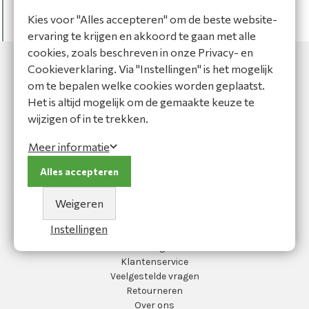
DateTime
DateModified
=
1-1-0001 00:00:00
Kies voor "Alles accepteren" om de beste website-
bool
IsVisible
=
false
ervaring te krijgen en akkoord te gaan met alle
bool
IsNewEntity
=
true
cookies, zoals beschreven in onze Privacy- en
Cookieverklaring. Via "Instellingen" is het mogelijk
om te bepalen welke cookies worden geplaatst.
Het is altijd mogelijk om de gemaakte keuze te
wijzigen of in te trekken.
MOC Bedrijfskleding
Meer informatie
Koperslagersweg 13
1786 RA Den Helder
Alles accepteren
0223-691223
info@moc-bedrijfskleding.nl
Weigeren
Hoofdmenu
Instellingen
Blog
Klantenservice
Veelgestelde vragen
Retourneren
Over ons