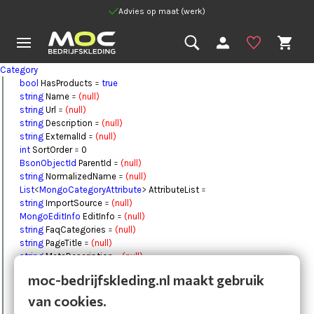
Advies op maat (werk)
Category
bool
HasProducts
=
true
string
Name
=
(null)
string
Url
=
(null)
string
Description
=
(null)
string
ExternalId
=
(null)
int
SortOrder
=
0
BsonObjectId
ParentId
=
(null)
string
NormalizedName
=
(null)
List
<
MongoCategoryAttribute
>
AttributeList
=
string
ImportSource
=
(null)
MongoEditInfo
EditInfo
=
(null)
string
FaqCategories
=
(null)
string
PageTitle
=
(null)
string
MetaDescription
=
(null)
string
SEOText
=
(null)
moc-bedrijfskleding.nl maakt gebruik
List
<
Image
>
Images
=
BsonObjectId
Id
=
(null)
van cookies.
DateTime
DateCreated
=
1-1-0001 00:00:00